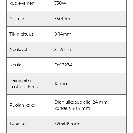
kuolevainen
750W
Nopeus
350R/min
Tikin pituus
0-14mm
Neulaväli
5-12mm
Neula
DY*327#
Paininjalan
10 mm
nostokorkeus
Dian ulkopuolella. 24 mm,
Puolan koko
korkeus 30,5 mm
Työalue
320x185mm