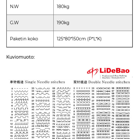
N.W
180kg
G.W
190kg
Paketin koko
125*80*150cm (P*L*K)
Kuviomuoto: