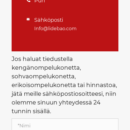
Puh

Sähköposti

Info@lidebao.com
Jos haluat tiedustella
kengänompelukonetta,
sohvaompelukonetta,
erikoisompelukonetta tai hinnastoa,
jätä meille sähköpostiosoitteesi, niin
olemme sinuun yhteydessä 24
tunnin sisällä.