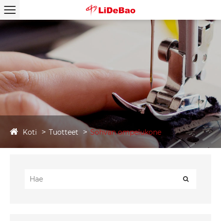
Koti
Tuotteet
Sohvan ompelukone