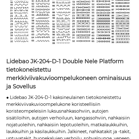
Lidebao JK-204-D-1 Double Nele Platform
tietokoneistettu
merkkiviivakuvioompelukoneen ominaisuus
ja Sovellus
● Lidebao JK-204-D-1 kaksineulainen tietokoneistettu
merkkiviivakuvioompelukone koristeellisiin
koristeompeleisiin luksusnahkasohviin, autojen
sisätiloihin, autojen verhoiluun, kangassohviin, nahkaisiin
nojatuoleihin, nahkaisiin lepotuoleihin, matkalaukkuihin,
laukkuihin ja käsilaukkuihin. Jalkineet, nahkatakit ja -takit,
untuvatakit, huonekalujen verhoilu, sohvalounge, veneen