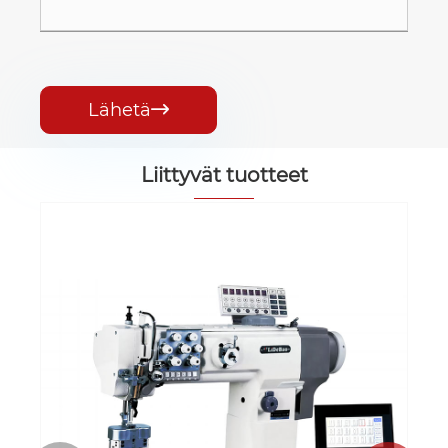
Lähetä

Liittyvät tuotteet