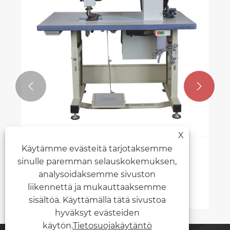


X
Käytämme evästeitä tarjotaksemme
Mikä on autojen ompelukoneiden
sinulle paremman selauskokemuksen,
rooli?
analysoidaksemme sivuston
liikennettä ja mukauttaaksemme
Katso lisää >>
sisältöä. Käyttämällä tätä sivustoa
hyväksyt evästeiden
käytön.
Tietosuojakäytäntö