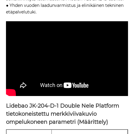
● Yhden vuoden laadunvarmistus ja elinikäinen tekninen
etäpalvelutuki.
Lidebao JK-204-D-1 Double Nele Platform
tietokoneistettu merkkiviivakuvio
ompelukoneen parametri (Määrittely)