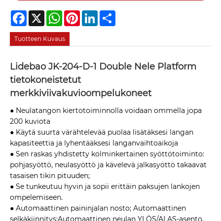
Facebook
X
WhatsApp
Pinterest
LinkedIn
Share
Tuotteen Kuvaus
Lidebao JK-204-D-1 Double Nele Platform
tietokoneistetut
merkkiviivakuvioompelukoneet
● Neulatangon kiertotoiminnolla voidaan ommella jopa
200 kuviota
● Käytä suurta värähtelevää puolaa lisätäksesi langan
kapasiteettia ja lyhentääksesi langanvaihtoaikoja
● Sen raskas yhdistetty kolminkertainen syöttötoiminto:
pohjasyöttö, neulasyöttö ja kävelevä jalkasyöttö takaavat
tasaisen tikin pituuden;
● Se tunkeutuu hyvin ja sopii erittäin paksujen lankojen
ompelemiseen.
● Automaattinen paininjalan nosto; Automaattinen
selkäkiinnitys;Automaattinen neulan YLÖS/ALAS-asento.