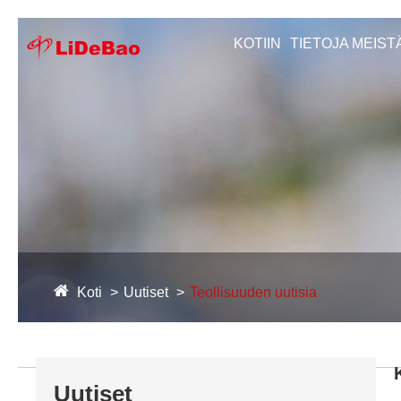
KOTIIN
TIETOJA MEIST
Koti
Uutiset
Teollisuuden uutisia
Uutiset