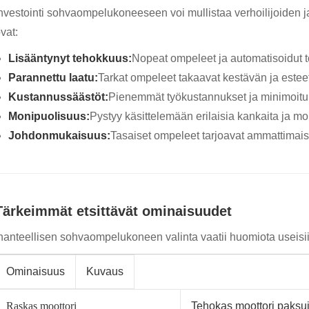
nvestointi sohvaompelukoneeseen voi mullistaa verhoilijoiden j
vat:
Lisääntynyt tehokkuus:
Nopeat ompeleet ja automatisoidut t
Parannettu laatu:
Tarkat ompeleet takaavat kestävän ja esteett
Kustannussäästöt:
Pienemmät työkustannukset ja minimoitu 
Monipuolisuus:
Pystyy käsittelemään erilaisia ​​kankaita ja mo
Johdonmukaisuus:
Tasaiset ompeleet tarjoavat ammattimais
Tärkeimmät etsittävät ominaisuudet
hanteellisen sohvaompelukoneen valinta vaatii huomiota useisiin 
Ominaisuus
Kuvaus
Raskas moottori
Tehokas moottori paksuill