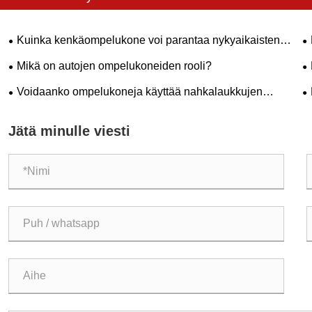
Kuinka kenkäompelukone voi parantaa nykyaikaisten
jalkineiden tuotantoa?
ma
Mikä on autojen ompelukoneiden rooli?
k
l
Voidaanko ompelukoneja käyttää nahkalaukkujen
ompelua?
v
Jätä minulle viesti