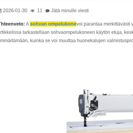
2026-01-30
11
Jätä minulle viesti
Yhteenveto:
A
sohvan ompelukone
voi parantaa merkittävästi 
rtikkelissa tarkastellaan sohvaompelukoneen käytön etuja, kesk
mmärtämään, kuinka se voi muuttaa huonekalujen valmistuspro