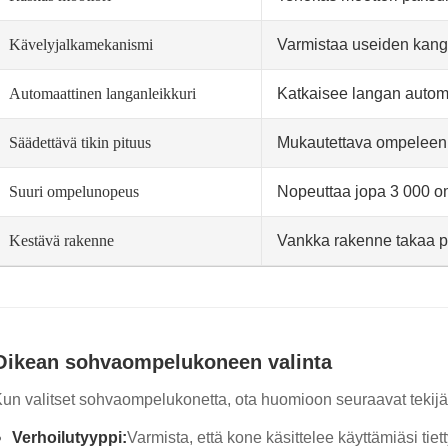
Kävelyjalkamekanismi
Varmistaa useiden kang
Automaattinen langanleikkuri
Katkaisee langan automa
Säädettävä tikin pituus
Mukautettava ompeleen p
Suuri ompelunopeus
Nopeuttaa jopa 3 000 o
Kestävä rakenne
Vankka rakenne takaa pi
Oikean sohvaompelukoneen valinta
un valitset sohvaompelukonetta, ota huomioon seuraavat tekijä
Verhoilutyyppi:
Varmista, että kone käsittelee käyttämiäsi tiet