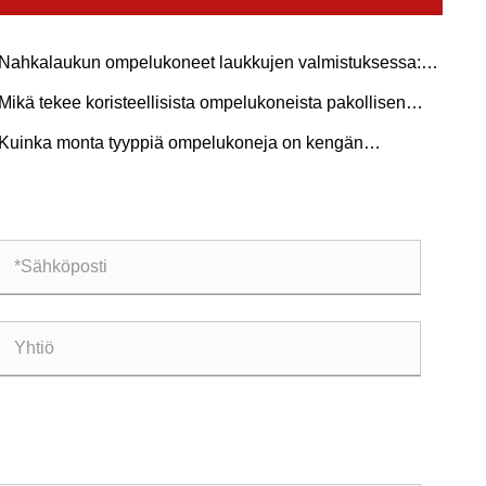
Nahkalaukun ompelukoneet laukkujen valmistuksessa:
llin valinta, ompeluparametrit ja pitkäaikainen
Mikä tekee koristeellisista ompelukoneista pakollisen
äyttövarmuus
uovien ompelun harrastajille?
Kuinka monta tyyppiä ompelukoneja on kengän
almistuksessa?