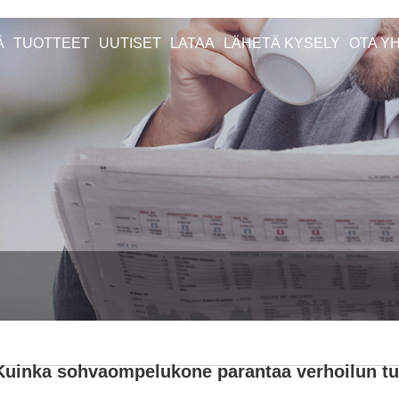
Ä
TUOTTEET
UUTISET
LATAA
LÄHETÄ KYSELY
OTA Y
Kuinka sohvaompelukone parantaa verhoilun t