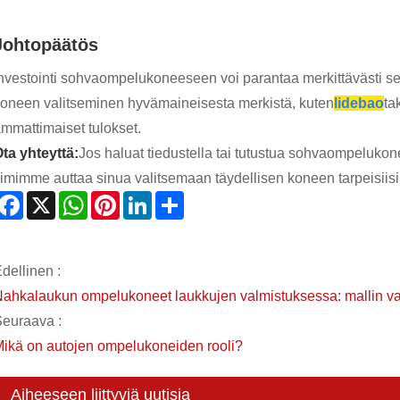
Johtopäätös
nvestointi sohvaompelukoneeseen voi parantaa merkittävästi sek
oneen valitseminen hyvämaineisesta merkistä, kuten
lidebao
ta
mmattimaiset tulokset.
ta yhteyttä:
Jos haluat tiedustella tai tutustua sohvaompeluko
iimimme auttaa sinua valitsemaan täydellisen koneen tarpeisiisi
Facebook
X
WhatsApp
Pinterest
LinkedIn
Share
dellinen :
ahkalaukun ompelukoneet laukkujen valmistuksessa: mallin val
euraava :
ikä on autojen ompelukoneiden rooli?
Aiheeseen liittyviä uutisia