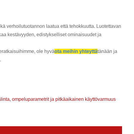
ä verhoilutuotannon laatua että tehokkuutta. Luotettavan
kaa kestävyyden, edistykselliset ominaisuudet ja
neratkaisuihimme, ole hyvä
ota meihin yhteyttä
tänään ja
.
inta, ompeluparametrit ja pitkäaikainen käyttövarmuus