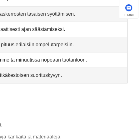
askerrosten tasaisen syöttämisen.
E-Mail
attisesti ajan säästämiseksi.
ituus erilaisiin ompelutarpeisiin.
mmelta minuutissa nopeaan tuotantoon.
tkäkestoisen suorituskyvyn.
t:
tyjä kankaita ja materiaaleja.