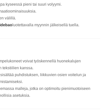
lipa kyseessä pieni tai suuri volyymi.
omaatioominaisuuksia.
n välillä.
lidebao
luotettavalla myynnin jälkeisellä tuella.
pelukoneet voivat työskennellä huonekalujen
 tekstiilien kanssa.
sisältää puhdistuksen, liikkuvien osien voitelun ja
mistamiseksi.
olemassa malleja, jotka on optimoitu pienimuotoiseen
eollisia asetuksia.