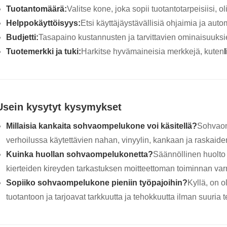
Tuotantomäärä:
Valitse kone, joka sopii tuotantotarpeisiisi, o
Helppokäyttöisyys:
Etsi käyttäjäystävällisiä ohjaimia ja aut
Budjetti:
Tasapaino kustannusten ja tarvittavien ominaisuuksie
Tuotemerkki ja tuki:
Harkitse hyvämaineisia merkkejä, kuten
Usein kysytyt kysymykset
Millaisia ​​kankaita sohvaompelukone voi käsitellä?
Sohvaom
verhoilussa käytettävien nahan, vinyylin, kankaan ja raskaiden
Kuinka huollan sohvaompelukonetta?
Säännöllinen huolto 
kierteiden kireyden tarkastuksen moitteettoman toiminnan var
Sopiiko sohvaompelukone pieniin työpajoihin?
Kyllä, on 
tuotantoon ja tarjoavat tarkkuutta ja tehokkuutta ilman suuria t