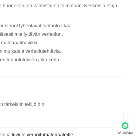
a huonekalujen valmistajien toiminnan. Keskeisiä etuja
oiminnot lyhentävät tuotantoaikaa.
isesti miellyttävän verhoilun.
materiaalihävikki.
nimutkaisia ​​verhoilutehtäviä.
en lopputuloksen joka kerta.
tärkeisiin tekijöihin:
WhatsApp
e ja tiiviille verhoilumateriaaleille.